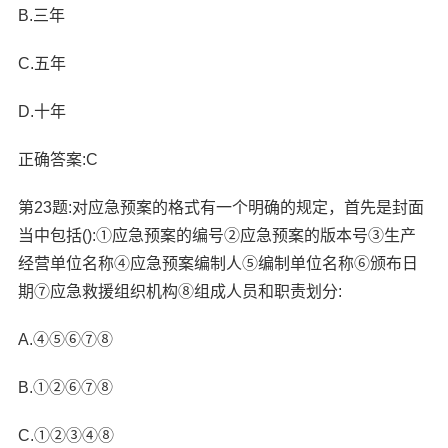
B.三年
C.五年
D.十年
正确答案:C
第23题:对应急预案的格式有一个明确的规定，首先是封面
当中包括():①应急预案的编号②应急预案的版本号③生产
经营单位名称④应急预案编制人⑤编制单位名称⑥颁布日
期⑦应急救援组织机构⑧组成人员和职责划分:
A.④⑤⑥⑦⑧
B.①②⑥⑦⑧
C.①②③④⑧