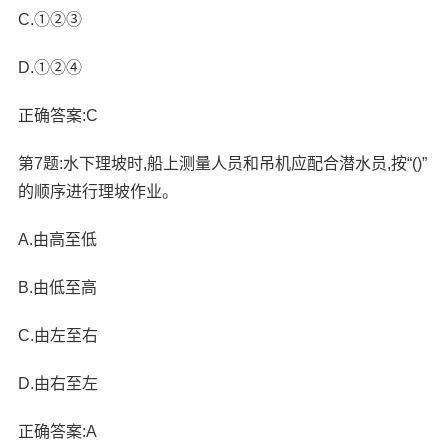
C.①②③
D.①②④
正确答案:C
第7题:水下理坡时,船上测量人员和吊机应配合潜水员,按“()”
的顺序进行理坡作业。
A.由高至低
B.由低至高
C.由左至右
D.由右至左
正确答案:A