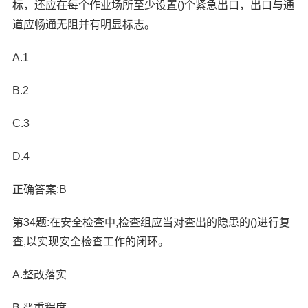
标，还应在每个作业场所至少设置()个紧急出口，出口与通
道应畅通无阻并有明显标志。
A.1
B.2
C.3
D.4
正确答案:B
第34题:在安全检查中,检查组应当对查出的隐患的()进行复
查,以实现安全检查工作的闭环。
A.整改落实
B.严重程度